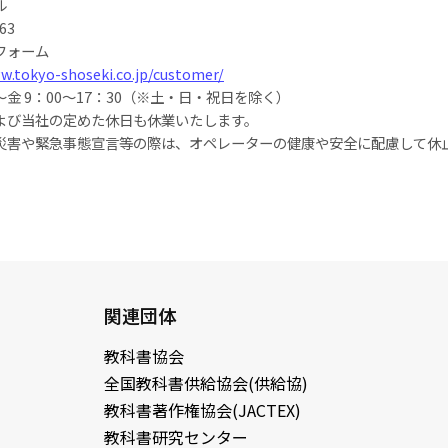
ル
63
フォーム
w.tokyo-shoseki.co.jp/customer/
金 9：00～17：30（※土・日・祝日を除く）
よび当社の定めた休日も休業いたします。
災害や緊急事態宣言等の際は、オペレーターの健康や安全に配慮して休
関連団体
教科書協会
全国教科書供給協会(供給協)
教科書著作権協会(JACTEX)
教科書研究センター